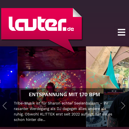
ENTSPANNUNG MIT 170 BPM
Tribe-Musik ist für Sharon echter Seelenbalsam – ihr
Previous
rasanter Werdegang als DJ dagegen alles andere als
Ne
ruhig. Obwohl KL!TTEK erst seit 2022 auflegt, hat sie es
schon hinter die...