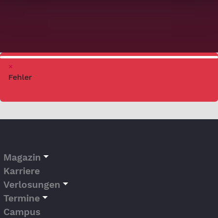
×
Fehler
Magazin
Karriere
Verlosungen
Termine
Campus