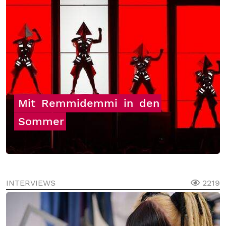
Mit
Remmidemmi
in
den
Sommer
INTERVIEWS
2219