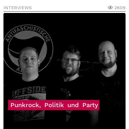
INTERVIEWS
2609
Punkrock,
Politik
und
Party