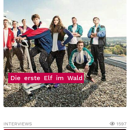
Die
erste
Elf
im
Wald
INTERVIEWS
1597