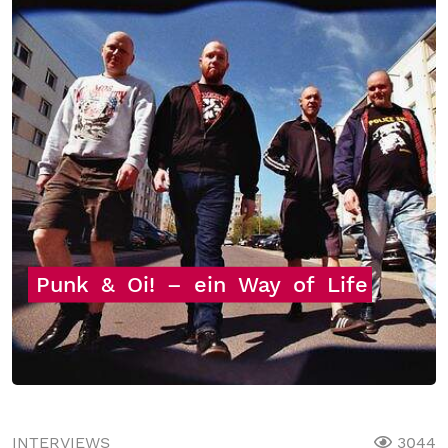
Punk
&
Oi!
–
ein
Way
of
Life
INTERVIEWS
3044