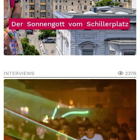
Der
Sonnengott
vom
Schillerplatz
INTERVIEWS
2376