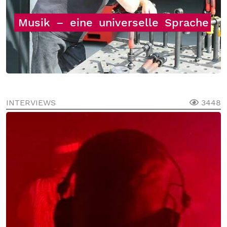
Musik
–
eine
universelle
Sprache
INTERVIEWS
3448