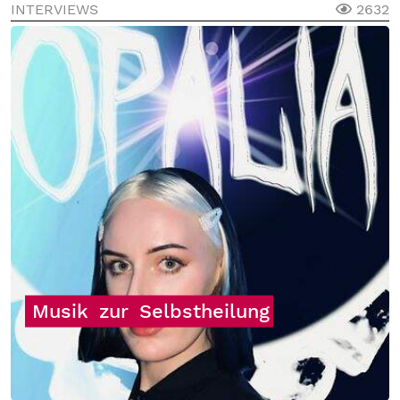
INTERVIEWS
2632
Musik
zur
Selbstheilung