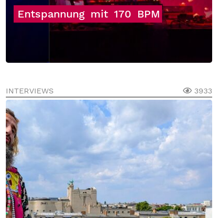
Entspannung
mit
170
BPM
INTERVIEWS
3933