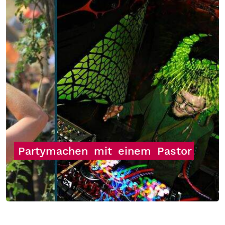
Partymachen
mit
einem
Pastor