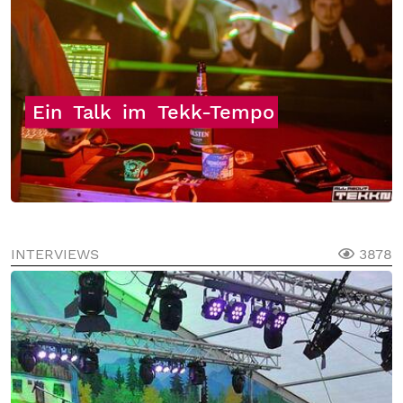
Ein
Talk
im
Tekk-Tempo
INTERVIEWS
3878