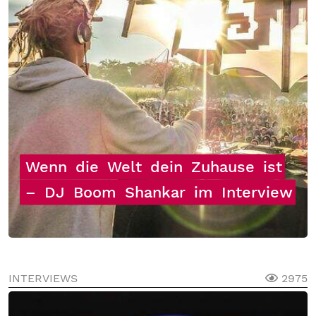
Wenn
die
Welt
dein
Zuhause
ist
–
DJ
Boom
Shankar
im
Interview
INTERVIEWS
2975