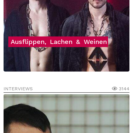
Ausflippen,
Lachen
&
Weinen
INTERVIEWS
3144