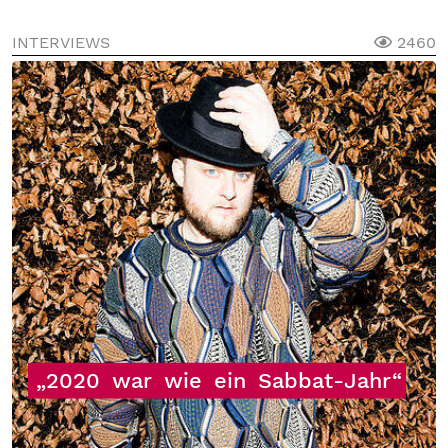
INTERVIEWS
2460
„2020
war
wie
ein
Sabbat-Jahr“