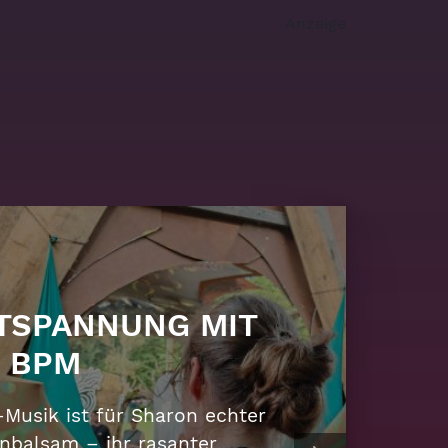
Anzeige
R SONNENGOTT
M SCHILLERPLATZ
buntes Outfit, bäriger Bart
konischer Slang – Nikolaus