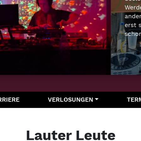
Sonne
oder 
In se
die...
RRIERE
VERLOSUNGEN
TER
Lauter Leute