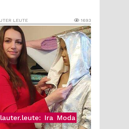
UTER LEUTE
1693
lauter.leute:
Ira
Moda