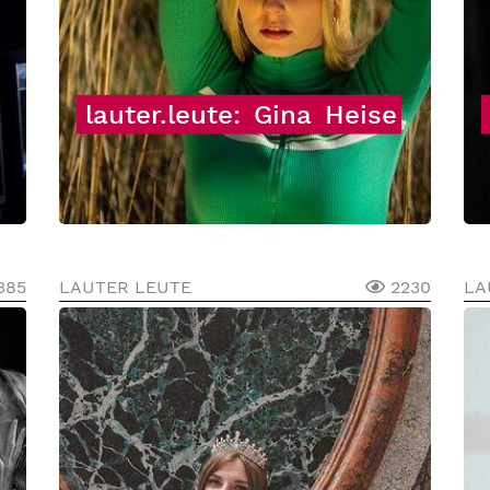
lauter.leute:
Gina
Heise
385
LAUTER LEUTE
2230
LA