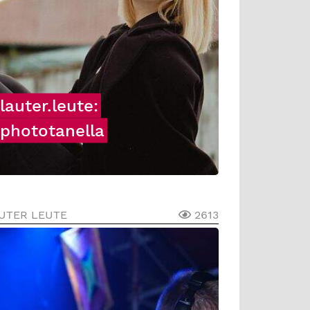
lauter.leute:
phototanella
UTER LEUTE
2613