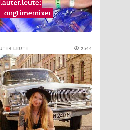
lauter.leute:
Longtimemixer
UTER LEUTE
2544