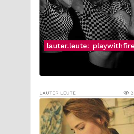
lauter.leute:
playwithfir
LAUTER LEUTE
2