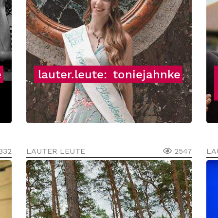
e
lauter.leute:
toniejahnke
332
LAUTER LEUTE
2547
LA