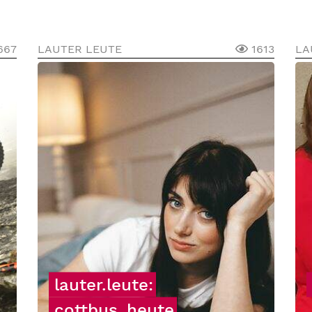
667
LAUTER LEUTE
1613
LA
lauter.leute:
cottbus_heute