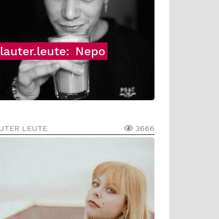
lauter.leute:
Nepo
UTER LEUTE
3666