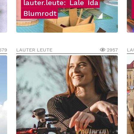
lauter.leute:
Lale
Ida
Blumrodt
579
LAUTER LEUTE
2957
LA