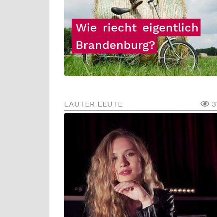
Wie
riecht
eigentlich
Brandenburg?
LAUTER LEUTE
3