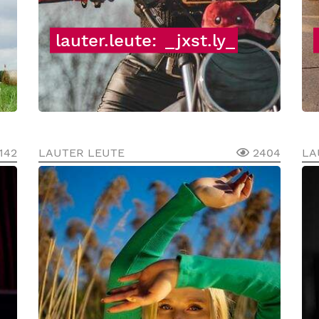
lauter.leute:
_jxst.ly_
142
LAUTER LEUTE
2404
LA