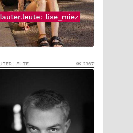
lauter.leute:
lise_miez
UTER LEUTE
2367