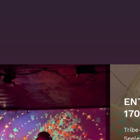
DE
VO
Knall
und i