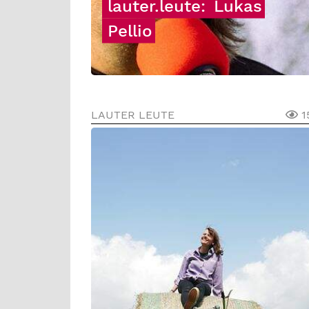
lauter.leute:
Lukas
Pellio
LAUTER LEUTE
1