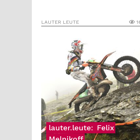
LAUTER LEUTE
1
lauter.leute:
Felix
Melnikoff