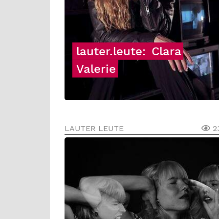
lauter.leute:
Clara
Valerie
LAUTER LEUTE
2