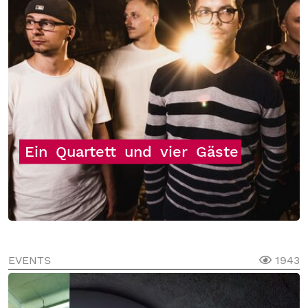
Ein
Quartett
und
vier
Gäste
EVENTS
1943