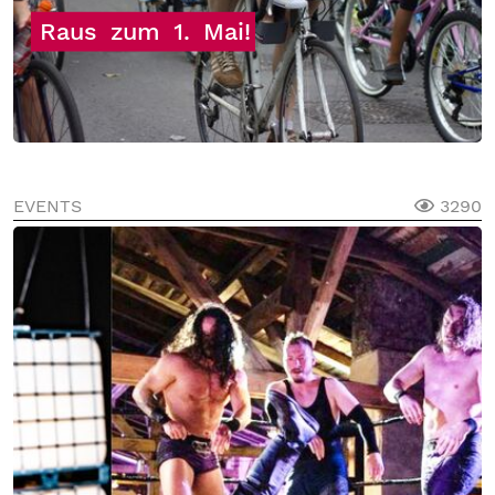
Raus
zum
1.
Mai!
EVENTS
3290