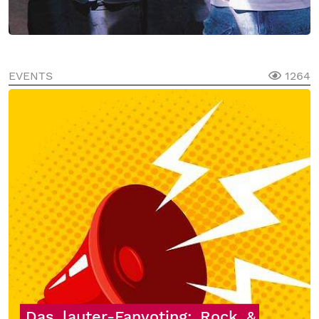
EVENTS
1264
Das
lauter-Fanvoting:
Rock
&