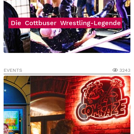
Die
Cottbuser
Wrestling-Legende
EVENTS
3243