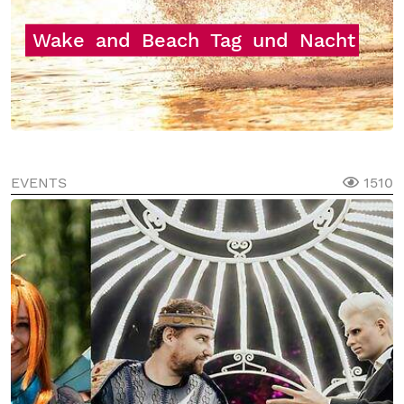
Wake
and
Beach
Tag
und
Nacht
EVENTS
1510