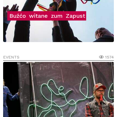
Buźćo
witane
zum
Zapust
EVENTS
1574