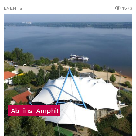
EVENTS
1573
Ab
ins
Amphi!