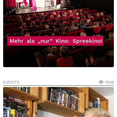
Mehr
als
„nur“
Kino:
Spreekino!
EVENTS
1526