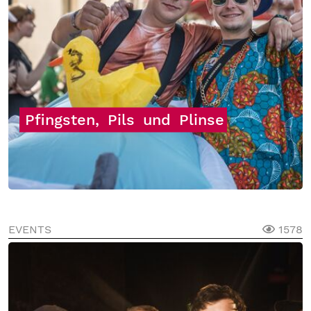
Pfingsten,
Pils
und
Plinse
EVENTS
1578