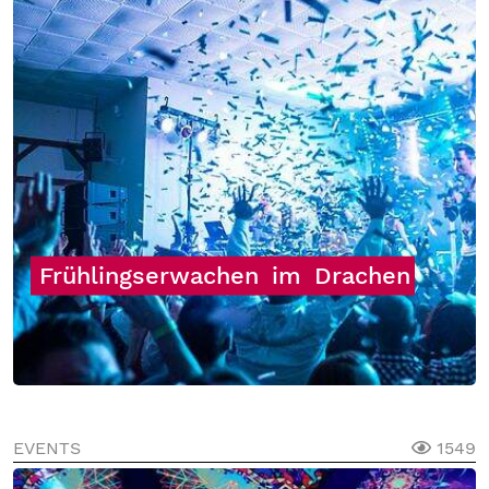
Frühlingserwachen
im
Drachen
EVENTS
1549