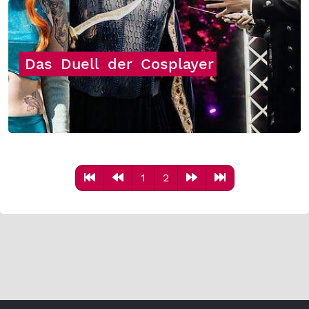
Das
Duell
der
Cosplayer
1
2