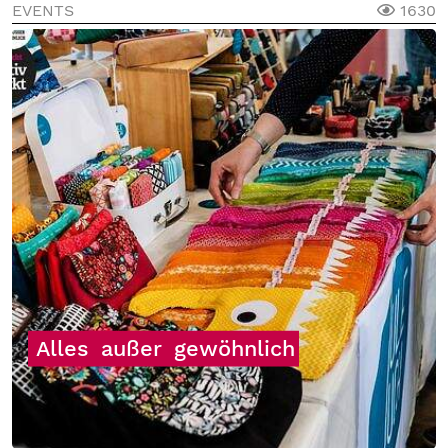
EVENTS
1630
Alles
außer
gewöhnlich