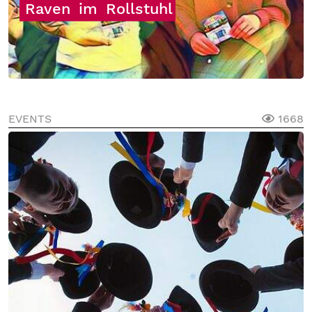
Raven
im
Rollstuhl
EVENTS
1668