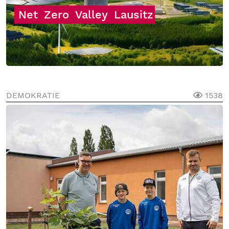
Net
Zero
Valley
Lausitz
DEMOKRATIE
1538