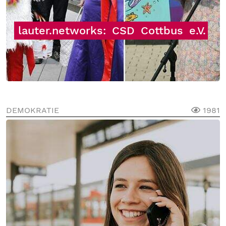
lauter.networks:
CSD
Cottbus
e.V.
DEMOKRATIE
1981