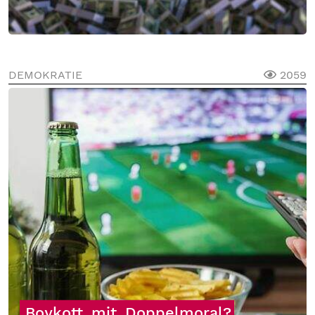
DEMOKRATIE
2059
Boykott
mit
Doppelmoral?