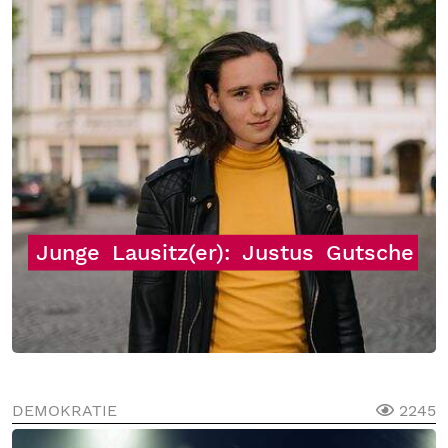
Junge
Lausitz(er):
Justus
Gutsche
DEMOKRATIE
2245