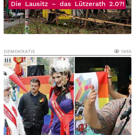
Die
Lausitz
–
das
Lützerath
2.0?!
DEMOKRATIE
1955