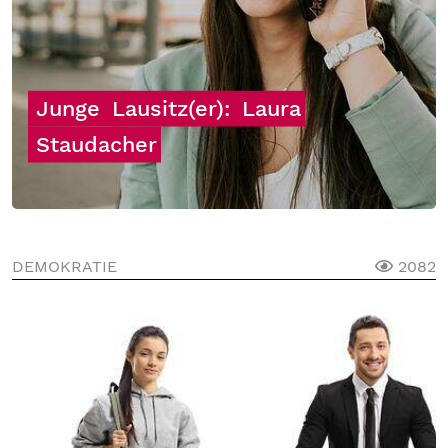
Junge
Lausitz(er):
Laura
Staudacher
DEMOKRATIE
2082