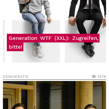
Generation
WTF
(XXL):
Zugreifen,
bitte!
DEMOKRATIE
1978