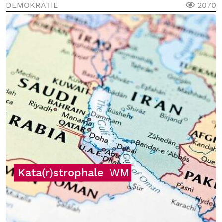
DEMOKRATIE
2070
Kata(r)strophale
WM