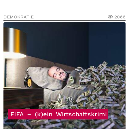
DEMOKRATIE
2066
FIFA
–
(k)ein
Wirtschaftskrimi