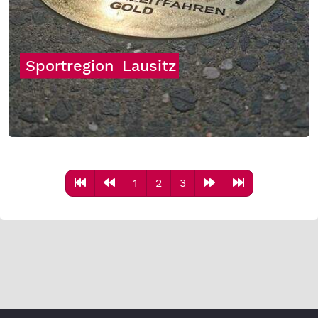
Sportregion
Lausitz
1
2
3