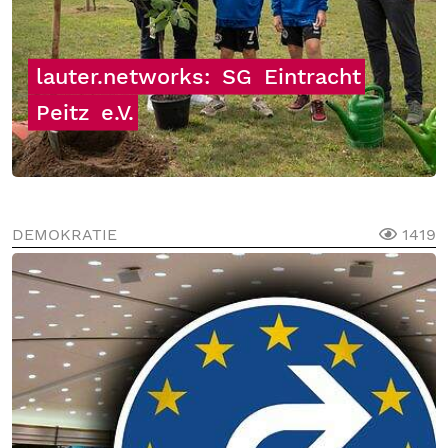
lauter.networks:
SG
Eintracht
Peitz
e.V.
DEMOKRATIE
1419