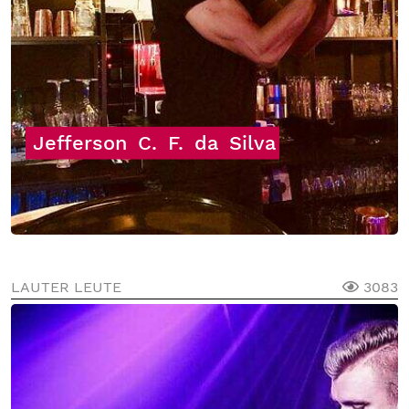
Jefferson
C.
F.
da
Silva
LAUTER LEUTE
3083