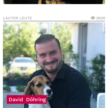
LAUTER LEUTE
2625
David
Döhring