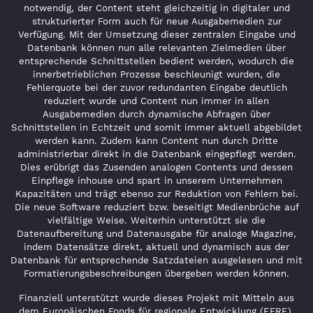
notwendig, der Content steht gleichzeitig in digitaler und
strukturierter Form auch für neue Ausgabemedien zur
Verfügung. Mit der Umsetzung dieser zentralen Eingabe und
Datenbank können nun alle relevanten Zielmedien über
entsprechende Schnittstellen bedient werden, wodurch die
innerbetrieblichen Prozesse beschleunigt wurden, die
Fehlerquote bei der zuvor redundanten Eingabe deutlich
reduziert wurde und Content nun immer in allen
Ausgabemedien durch dynamische Abfragen über
Schnittstellen in Echtzeit und somit immer aktuell abgebildet
werden kann. Zudem kann Content nun durch Dritte
administrierbar direkt in die Datenbank eingepflegt werden.
Dies erübrigt das Zusenden analogen Contents und dessen
Einpflege inhouse und spart in unserem Unternehmen
Kapazitäten und trägt ebenso zur Reduktion von Fehlern bei.
Die neue Software reduziert bzw. beseitigt Medienbrüche auf
vielfältige Weise. Weiterhin unterstützt sie die
Datenaufbereitung und Datenausgabe für analoge Magazine,
indem Datensätze direkt, aktuell und dynamisch aus der
Datenbank für entsprechende Satzdateien ausgelesen und mit
Formatierungsbeschreibungen übergeben werden können.
Finanziell unterstützt wurde dieses Projekt mit Mitteln aus
dem Europäischen Fonds für regionale Entwicklung (EFRE).