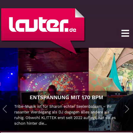
DER SONNENGOTT VOM
 170 BPM
SCHILLERPLATZ
Seelenbalsam – ihr
Knallbuntes Outfit, bäriger Bart un
Previous
alles andere als
Nikolaus Sonnenkreuz ist in Cottbu
Ne
2 auflegt, hat sie es
Reizfigur, je nach Blickwinkel. In se
durch die...