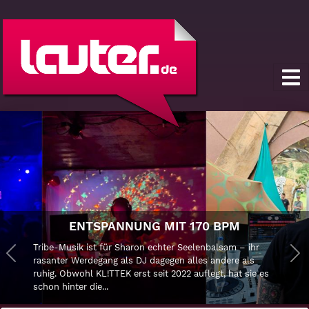
DER SONNENGOTT 
 MIT 170 BPM
SCHILLERPLATZ
echter Seelenbalsam – ihr
Knallbuntes Outfit, bäriger 
Previous
agegen alles andere als
Nikolaus Sonnenkreuz ist in
Ne
eit 2022 auflegt, hat sie es
Reizfigur, je nach Blickwinke
durch die...