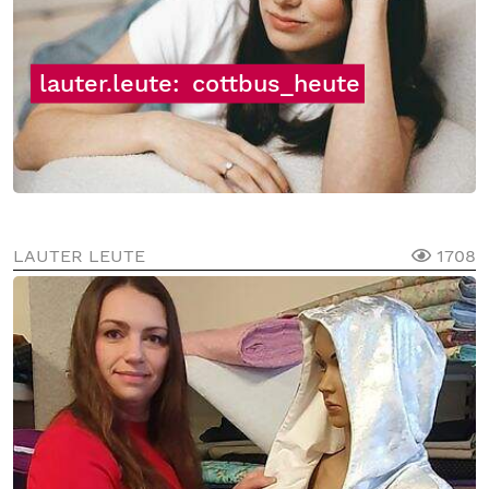
lauter.leute:
cottbus_heute
LAUTER LEUTE
1708