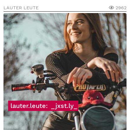
LAUTER LEUTE
2962
lauter.leute:
_jxst.ly_