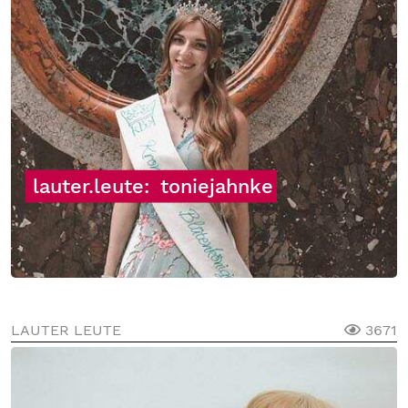
lauter.leute:
toniejahnke
LAUTER LEUTE
3671