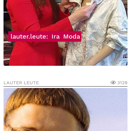
lauter.leute:
Ira
Moda
LAUTER LEUTE
3129