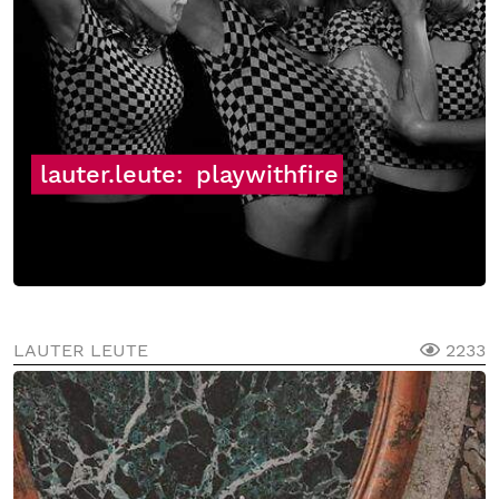
lauter.leute:
playwithfire
LAUTER LEUTE
2233