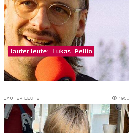
lauter.leute:
Lukas
Pellio
LAUTER LEUTE
1950