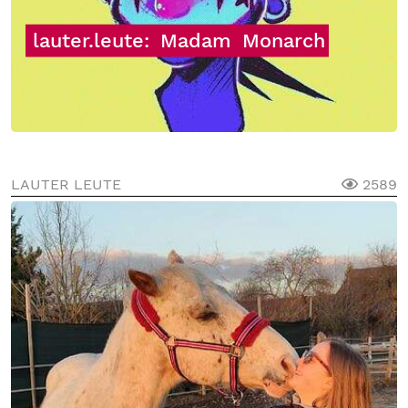
lauter.leute:
Madam
Monarch
LAUTER LEUTE
2589