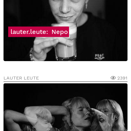
lauter.leute:
Nepo
LAUTER LEUTE
2391