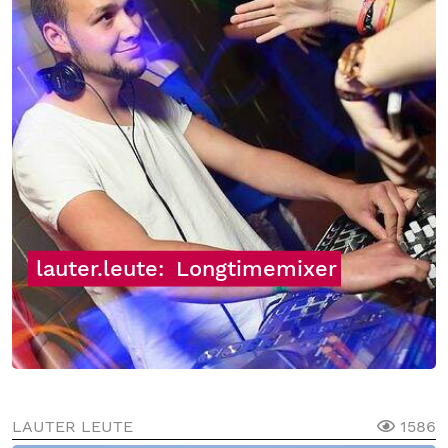
lauter.leute:
Longtimemixer
LAUTER LEUTE
1586