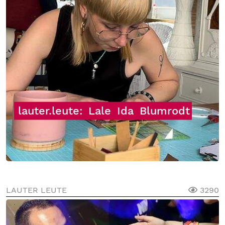
lauter.leute:
Lale
Ida
Blumrodt
LAUTER LEUTE
3290