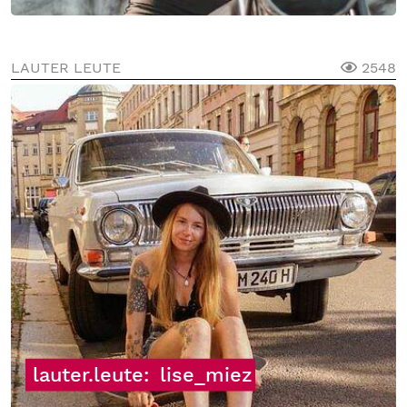
LAUTER LEUTE
2548
lauter.leute:
lise_miez