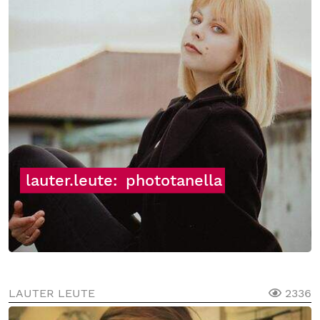
lauter.leute:
phototanella
LAUTER LEUTE
2336