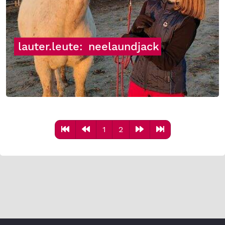
lauter.leute:
neelaundjack
1
2