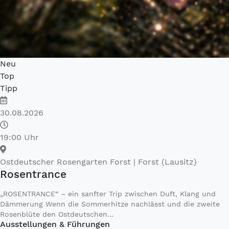
Neu
Top
Tipp
30.08.2026
19:00 Uhr
Ostdeutscher Rosengarten Forst
| Forst (Lausitz)
Rosentrance
„ROSENTRANCE“ – ein sanfter Trip zwischen Duft, Klang und
Dämmerung Wenn die Sommerhitze nachlässt und die zweite
Rosenblüte den Ostdeutschen...
Ausstellungen & Führungen