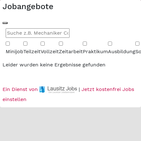
Jobangebote
Minijob
Teilzeit
Vollzeit
Zeitarbeit
Praktikum
Ausbildung
So
Leider wurden keine Ergebnisse gefunden
Ein Dienst von
|
Jetzt kostenfrei Jobs
einstellen