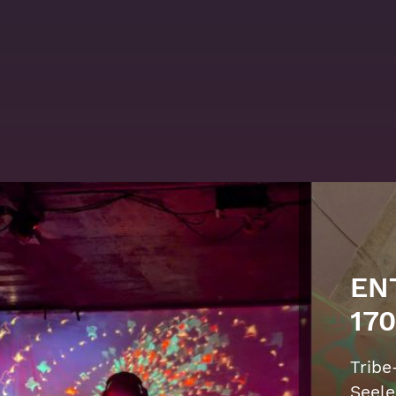
DE
VO
Knall
und i