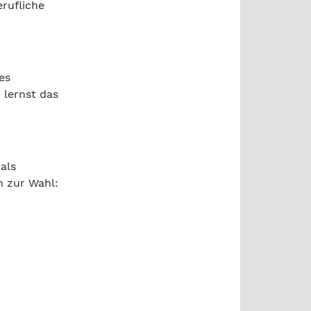
rufliche
es
 lernst das
als
n zur Wahl: