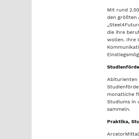
Mit rund 2.5
den größten 
„Steel4Futur
die ihre ber
wollen. Ihre
Kommunikatio
Einstiegsmög
Studienförde
Abiturienten
Studienförde
monatliche f
Studiums in 
sammeln.
Praktika, St
ArcelorMittal