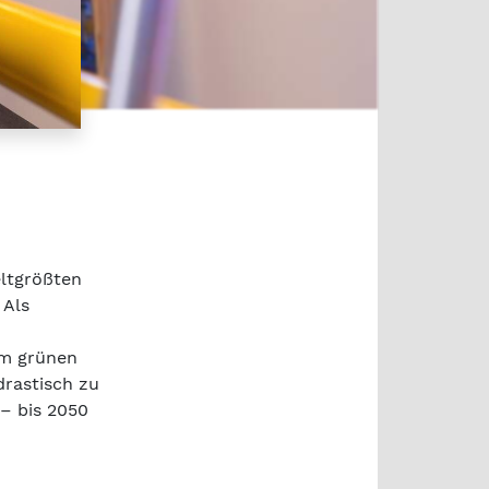
eltgrößten
 Als
um grünen
drastisch zu
– bis 2050