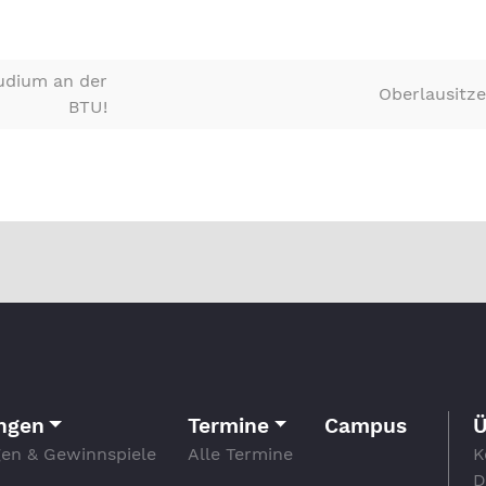
tudium an der
Oberlausitze
BTU!
ngen
Termine
Campus
Ü
en & Gewinnspiele
Alle Termine
K
D