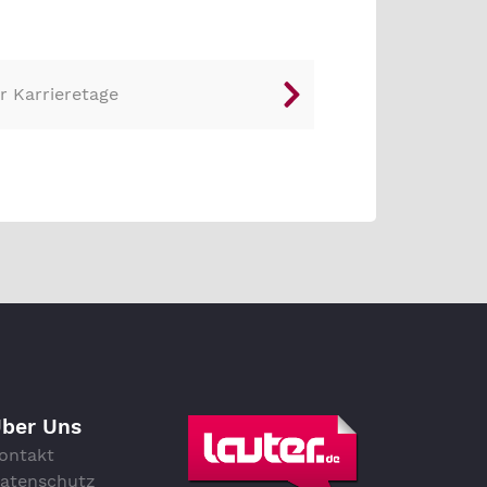
r Karrieretage
ber Uns
ontakt
atenschutz