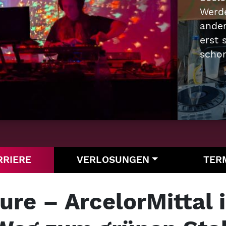
Sonne
oder 
In se
die...
RRIERE
VERLOSUNGEN
TER
ure – ArcelorMittal 