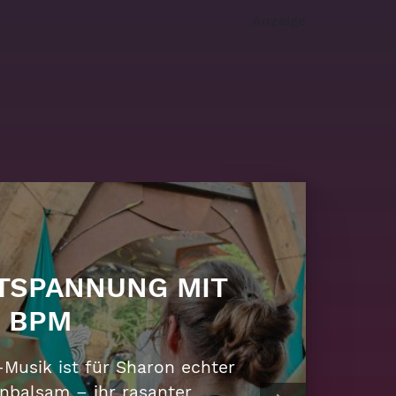
Anzeige
R SONNENGOTT
M SCHILLERPLATZ
buntes Outfit, bäriger Bart
konischer Slang – Nikolaus