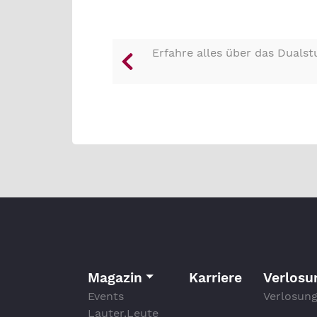
Erfahre alles über das Duals
Magazin
Karriere
Verlosu
Events
Verlosung
Lauter.Leute