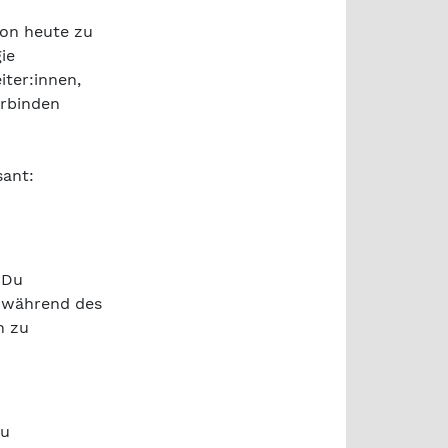
on heute zu
ie
ter:innen,
erbinden
sant:
 Du
, während des
n zu
zu