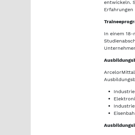
entwickeln. 
Erfahrungen 
Traineeprogr
In einem 18-
Studienabsch
Unternehmen 
Ausbildungs
ArcelorMitta
Ausbildungsb
Industri
Elektron
Industri
Eisenbah
Ausbildungsi