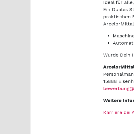
Ideal für all
Ein Duales S
praktischen 
ArcelorMitta
Maschin
Automati
Wurde Dein I
ArcelorMitt
Personalma
15888 Eisenh
bewerbung@a
Weitere Info
Karriere bei 