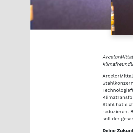
ArcelorMittal
klimafreundl
ArcelorMittal
Stahlkonzern
Technologief
Klimatransfo
Stahl hat sic
reduzieren: 
soll der ges
Deine Zukunf