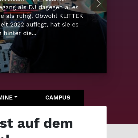
nkreuz ist in Cottbus Kult –
Next
Reizfigur, je nach Blickwinkel.
inen Reels spaziert er durch
MINE
CAMPUS
ist auf dem